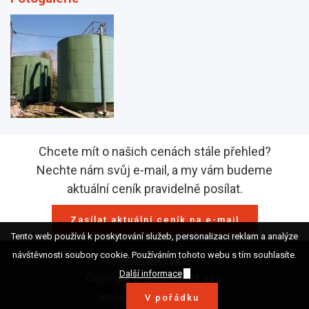
Chcete mít o našich cenách stále přehled?
Nechte nám svůj e-mail, a my vám budeme
aktuální ceník pravidelně posílat.
Zasílat aktuální ceník na e-mail
Tento web používá k poskytování služeb, personalizaci reklam a analýze
návštěvnosti soubory cookie. Používáním tohoto webu s tím souhlasíte.
Podmínky užití
Další informace
Copyright © 2026 - JARÝ s.r.o.
Made with
by
Voatt
V pořádku