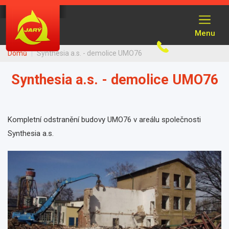
Přejít
k
Menu
hlavnímu
obsahu
Domů
Synthesia a.s. - demolice UMO76
Synthesia a.s. - demolice UMO76
Kompletní odstranění budovy UMO76 v areálu společnosti
Synthesia a.s.