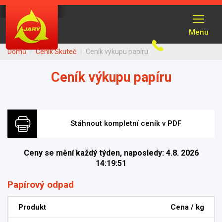
Přejít
k
Menu
hlavnímu
obsahu
Domů
Ceník Skuteč
Ceník výkupu papíru
Ceník výkupu papíru
Stáhnout kompletní ceník v PDF
Ceny se mění každý týden, naposledy: 4.8. 2026
14:19:51
Papírový odpad
Produkt
Cena / kg