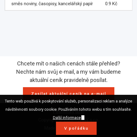
směs noviny, časopisy, kancelářský papír
0.9 Kč
Chcete mít o našich cenách stále přehled?
Nechte nám svůj e-mail, a my vám budeme
aktuální ceník pravidelně posílat.
Zasílat aktuální ceník na e-mail
Tento web používá k poskytování služeb, personalizaci reklam a analýze
návštěvnosti soubory cookie. Používáním tohoto webu s tím souhlasíte.
Podmínky užití
Další informace
Copyright © 2026 - JARÝ s.r.o.
Made with
by
Voatt
V pořádku