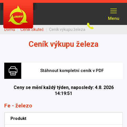
Přejít
k
Menu
hlavnímu
obsahu
Domů
Ceník Skuteč
Ceník výkupu železa
Ceník výkupu železa
Stáhnout kompletní ceník v PDF
Ceny se mění každý týden, naposledy: 4.8. 2026
14:19:51
Fe - železo
Produkt