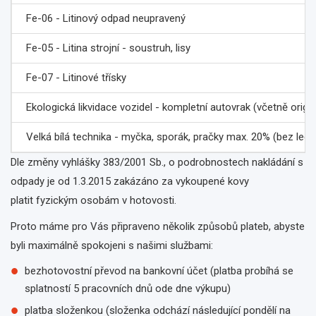
Fe-06 - Litinový odpad neupravený
Fe-05 - Litina strojní - soustruh, lisy
Fe-07 - Litinové třísky
Ekologická likvidace vozidel - kompletní autovrak (včetně o
Velká bílá technika - myčka, sporák, pračky max. 20% (bez ledn
Dle změny vyhlášky 383/2001 Sb., o podrobnostech nakládání s
odpady je od 1.3.2015 zakázáno za vykoupené kovy
platit fyzickým osobám v hotovosti.
Proto máme pro Vás připraveno několik způsobů plateb, abyste
byli maximálně spokojeni s našimi službami:
bezhotovostní převod na bankovní účet (platba probíhá se
splatností 5 pracovních dnů ode dne výkupu)
platba složenkou (složenka odchází následující pondělí na